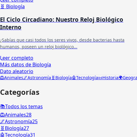
🧬
Biología
El Ciclo Circadiano: Nuestro Reloj Biológico
Interno
¿Sabías que casi todos los seres vivos, desde bacterias hasta
humanos, poseen un reloj biológico...
Leer completo
Más datos de Biología
Dato aleatorio
🦁
Animales
🌌
Astronomía
🧬
Biología
🤖
Tecnología
📜
Historia
🌍
Geogra
Categorías
📚
Todos los temas
🦁
Animales
28
🌌
Astronomía
25
🧬
Biología
27
🤖
Tecnología
31