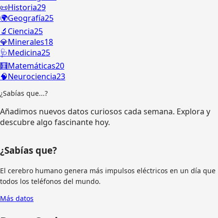
📜
Historia
29
🌍
Geografía
25
🔬
Ciencia
25
💎
Minerales
18
🩺
Medicina
25
🧮
Matemáticas
20
🧠
Neurociencia
23
¿Sabías que...?
Añadimos nuevos datos curiosos cada semana. Explora y
descubre algo fascinante hoy.
¿Sabías que?
El cerebro humano genera más impulsos eléctricos en un día que
todos los teléfonos del mundo.
Más datos